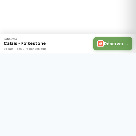
LeShuttle
Calais - Folkestone
Réserver →
35 min - dès 71 € par véhicule
Le guide francais independant pour
traverser la Manche en voiture, en train
ou en ferry. Prix, horaires et formalites a
jour.