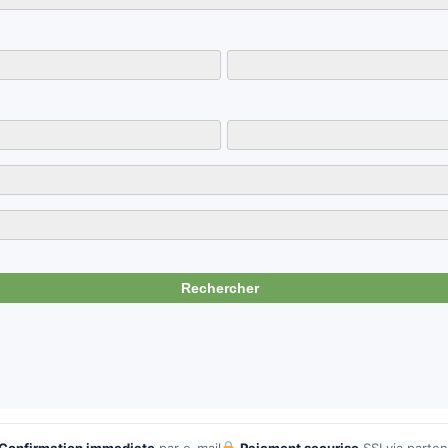
Confirmation immediate
par e-mail
Paiement securise
SSL
via parte