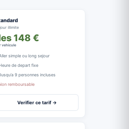
tandard
our illimite
es 148 €
r vehicule
Aller simple ou long sejour
Heure de depart fixe
Jusqu’a 9 personnes incluses
Non remboursable
Verifier ce tarif →