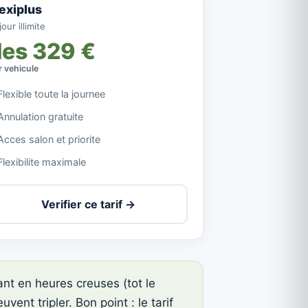
lexiplus
our illimite
des 329 €
r vehicule
Flexible toute la journee
Annulation gratuite
Acces salon et priorite
Flexibilite maximale
Verifier ce tarif →
eant en heures creuses (tot le
ent tripler. Bon point : le tarif