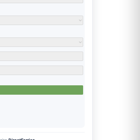
naire
DirectFerries