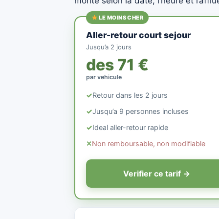
monte selon la date, l’heure et l’affl
LE MOINS CHER
Aller-retour court sejour
Jusqu’a 2 jours
des 71 €
par vehicule
✓
Retour dans les 2 jours
✓
Jusqu’a 9 personnes incluses
✓
Ideal aller-retour rapide
✕
Non remboursable, non modifiable
Verifier ce tarif →