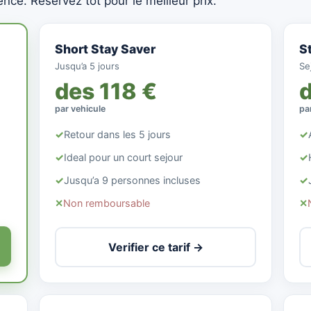
uence. Reservez tot pour le meilleur prix.
Short Stay Saver
S
Jusqu’a 5 jours
Sej
des 118 €
d
par vehicule
pa
✓
Retour dans les 5 jours
✓
✓
Ideal pour un court sejour
✓
✓
Jusqu’a 9 personnes incluses
✓
✕
Non remboursable
✕
Verifier ce tarif →