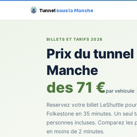
Tunnel
sous la Manche
Aller
au
contenu
BILLETS ET TARIFS 2026
Prix du tunnel
Manche
des 71 €
par vehicule
Reservez votre billet LeShuttle pour
Folkestone en 35 minutes. Un seul ta
personnes incluses. Comparez les pr
en moins de 2 minutes.