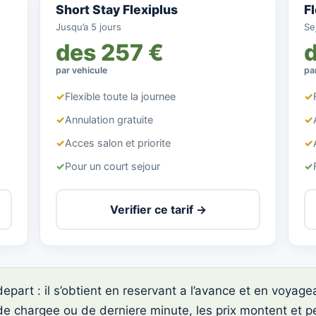
Short Stay Flexiplus
F
Jusqu’a 5 jours
Sej
des 257 €
par vehicule
pa
✓
Flexible toute la journee
✓
✓
Annulation gratuite
✓
✓
Acces salon et priorite
✓
✓
Pour un court sejour
✓
Verifier ce tarif →
 depart : il s’obtient en reservant a l’avance et en voyag
de chargee ou de derniere minute, les prix montent et peuv