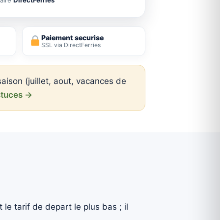
Paiement securise
SSL via DirectFerries
saison (juillet, aout, vacances de
astuces →
le tarif de depart le plus bas ; il